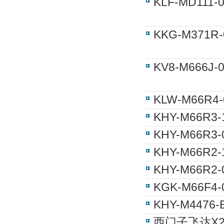
KLF-MD11
KKG-M371
KV8-M666
KLW-M66R
KHY-M66R
KHY-M66R
KHY-M66R
KHY-M66R
KGK-M66
KHY-M447
西门子飞达X2