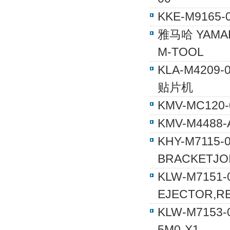
KKE-M916
雅马哈 YAM
M-TOOL
KLA-M420
贴片机
KMV-MC1
KMV-M448
KHY-M711
BRACKETJO
KLW-M715
EJECTOR,R
KLW-M715
5M0-X1