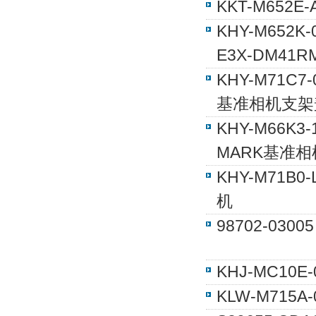
KKT-M652
KHY-M652
E3X-DM41RM
KHY-M71C7
基准相机支架
KHY-M66K3
MARK基准相
KHY-M71B
机
98702-03
KHJ-MC10
KLW-M715