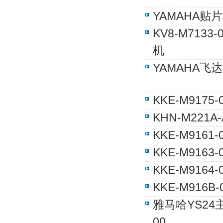
YAMAHA贴片机 
KV8-M713
机
YAMAHA飞达
KKE-M917
KHN-M221
KKE-M916
KKE-M916
KKE-M916
KKE-M916
雅马哈YS24主
00