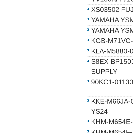
XS03502
YAMAHA Y
YAMAHA Y
KGB-M71VC
KLA-M5880-
S8EX-BP1
SUPPLY
90KC1-011
KKE-M66JA
YS24
KHM-M654E-A
KHM-M654F-