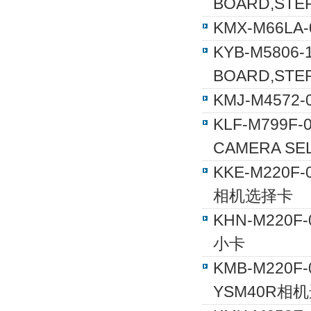
BOARD,STE
KMX-M66L
KYB-M5806
BOARD,STE
KMJ-M4572
KLF-M799F
CAMERA SE
KKE-M220F-
相机选择卡
KHN-M220F
小卡
KMB-M220F-
YSM40R相