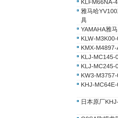
KLFM66NA
雅马哈YV100
具
YAMAHA雅
KLW-M3K0
KMX-M489
KLJ-MC14
KLJ-MC24
KW3-M375
KHJ-MC64
日本原厂KHJ