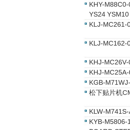
KHY-M88C
YS24 YSM10
KLJ-MC26
KLJ-MC16
KHJ-MC26
KHJ-MC25
KGB-M71W
松下贴片机CM4
KLW-M741
KYB-M5806