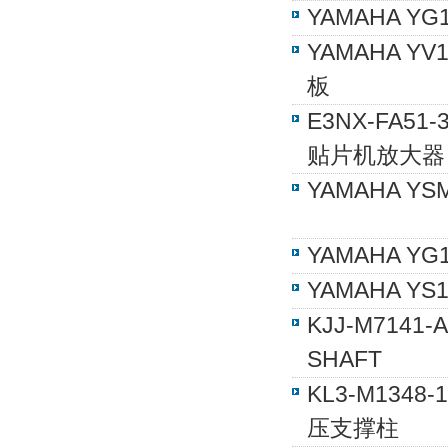
YAMAHA 
YAMAHA Y
板
E3NX-FA51-
贴片机放大器
YAMAHA YSM
YAMAHA YG
YAMAHA YS
KJJ-M7141-
SHAFT
KL3-M1348
压支撑柱