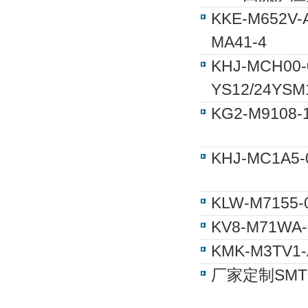
KKE-M652
MA41-4
KHJ-MCH0
YS12/24YSM
KG2-M910
KHJ-MC1A
KLW-M7155
KV8-M71W
KMK-M3TV
厂家定制SM