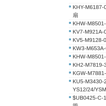
KHY-M6187
扇
KHW-M850
KV7-M921A-
KV5-M9128
KW3-M653
KHW-M8501
KH2-M7819
KGW-M7881
KU5-M3430
YS12/24/Y
$UB0425-
管