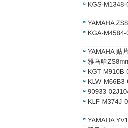
KGS-M134
YAMAHA Z
KGA-M4584
YAMAHA 贴
雅马哈ZS8mm
KGT-M910
KLW-M66B3-
90933-02J
KLF-M374
YAMAHA Y