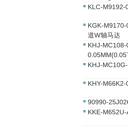
KLC-M919
KGK-M9170
道W轴马达
KHJ-MC10
0.05MM(0.05
KHJ-MC10G
KHY-M66K
90990-25
KKE-M652U