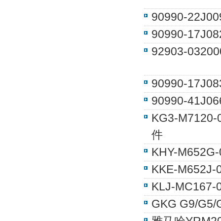
90990-22J
90990-17J
92903-032
90990-17J
90990-41
KG3-M7120
件
KHY-M652
KKE-M652
KLJ-MC1
GKG G9/G