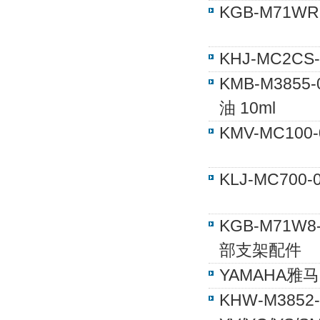
KGB-M71W
KHJ-MC2C
KMB-M385
油 10ml
KMV-MC10
KLJ-MC70
KGB-M71W8
部支架配件
YAMAHA雅马
KHW-M385